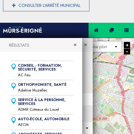
CONSULTER L'ARRÊTÉ MUNICIPAL
+
RÉSULTATS
RECHERCHER SUR LA CARTE
−
Carte de l'annuaire des
CONSEIL - FORMATION,
SÉCURITÉ, SERVICES
entreprises
AC Feu
ORTHOPHONISTE, SANTÉ
MOTS-CLÉS
Adeline Muzellec
SERVICE À LA PERSONNE,
SERVICES
ADMR Coteaux du Louet
THÉMATIQUES D'ENTREPRISE
AUTO-ÉCOLE, AUTOMOBILE
AECM
Toutes les thématiques d'entreprise