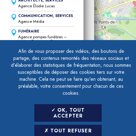
ARCHITECTE, SERVICES
Agence Élodie Lucas
COMMUNICATION, SERVICES
Agence Média
FUNÉRAIRE
Agence pompes funèbres –
Maison Beaumont Guez
Afin de vous proposer des vidéos, des boutons de
ARCHITECTE, SERVICES
Agnès Delli Colli
partage, des contenus remontés des réseaux sociaux et
d'élaborer des statistiques de fréquentation, nous sommes
ARTISANAT, CONSEILS À
DOMICILE, INFORMATIQUE,
susceptibles de déposer des cookies tiers sur votre
SERVICES
machine. Cela ne peut se faire qu'en obtenant, au
Allô Brico Services
préalable, votre consentement pour chacun de ces
SERVICES, TRANSPORT
cookies.
Allo Taxi des Ponts de Cé
COACH, SERVICES,
THÉRAPEUTE
OK, TOUT
Almes
ACCEPTER
ORTHOPHONISTE, SANTÉ
TOUT REFUSER
Amélie Nouteau