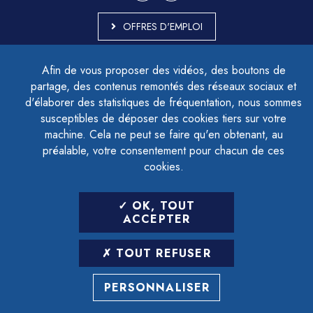
OFFRES D'EMPLOI
MARCHÉS PUBLICS
Afin de vous proposer des vidéos, des boutons de
ACCESSIBILITÉ - PARTIELLEMENT CONFORME
partage, des contenus remontés des réseaux sociaux et
PLAN DU SITE
d'élaborer des statistiques de fréquentation, nous sommes
MENTIONS LÉGALES
CONTACTER LE DÉLÉGUÉ À LA PROTECTION DES DONNÉES
susceptibles de déposer des cookies tiers sur votre
GESTION DES COOKIES
machine. Cela ne peut se faire qu'en obtenant, au
préalable, votre consentement pour chacun de ces
cookies.
LETTRE D'INFORMATION
OK, TOUT
SAISIR VOTRE ADRESSE E-MAIL
ACCEPTER
POUR VOUS INSCRIRE :
TOUT REFUSER
ARCHIVES
DÉSINSCRIPTION
PERSONNALISER