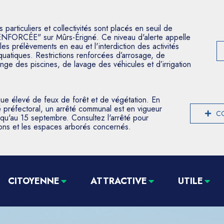
articuliers et collectivités sont placés en seuil de
ENFORCÉE" sur Mûrs-Érigné. Ce niveau d'alerte appelle
les prélèvements en eau et l'interdiction des activités
aquatiques. Restrictions renforcées d’arrosage, de
nge des piscines, de lavage des véhicules et d’irrigation
que élevé de feux de forêt et de végétation. En
 préfectoral, un arrêté communal est en vigueur
CO
usqu'au 15 septembre. Consultez l'arrêté pour
tions et les espaces arborés concernés.
CITOYENNE
ATTRACTIVE
UTILE