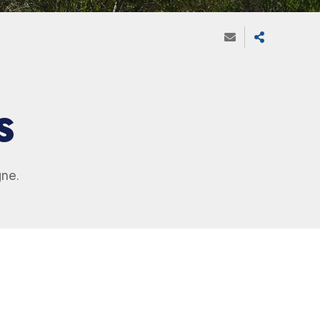
S
gne.