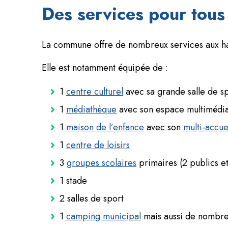
Des services pour tous
La commune offre de nombreux services aux ha
Elle est notamment équipée de :
1
centre culturel
avec sa grande salle de s
1
médiathèque
avec son espace multimédi
1
maison de l’enfance
avec son
multi-accue
1
centre de loisirs
3
groupes scolaires
primaires (2 publics et
1 stade
2 salles de sport
1
camping municipal
mais aussi de nombre