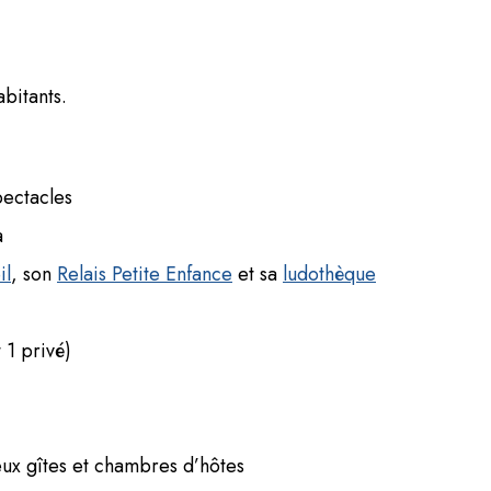
bitants.
pectacles
a
il
, son
Relais Petite Enfance
et sa
ludothèque
 1 privé)
ux gîtes et chambres d’hôtes