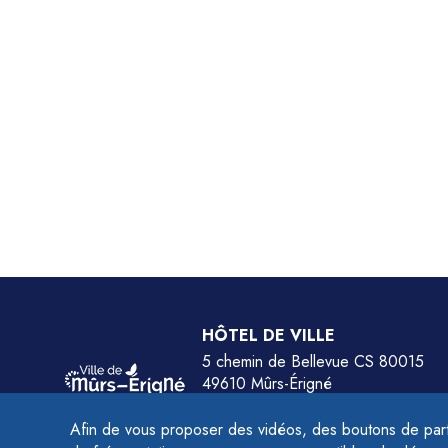
HÔTEL DE VILLE
5 chemin de Bellevue CS 80015
49610 Mûrs-Érigné
Tél.
02 41 79 78 77
Afin de vous proposer des vidéos, des boutons de part
HORAIRES :