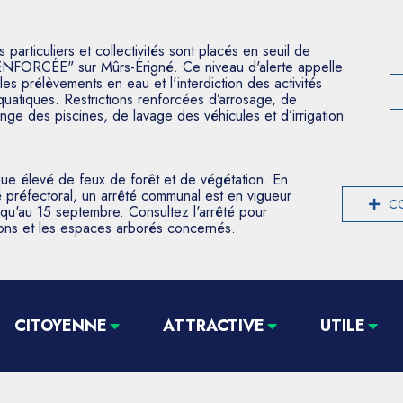
articuliers et collectivités sont placés en seuil de
ENFORCÉE" sur Mûrs-Érigné. Ce niveau d'alerte appelle
les prélèvements en eau et l'interdiction des activités
aquatiques. Restrictions renforcées d’arrosage, de
nge des piscines, de lavage des véhicules et d’irrigation
que élevé de feux de forêt et de végétation. En
 préfectoral, un arrêté communal est en vigueur
CO
usqu'au 15 septembre. Consultez l'arrêté pour
tions et les espaces arborés concernés.
CITOYENNE
ATTRACTIVE
UTILE