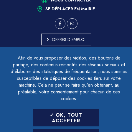
SE DÉPLACER EN MAIRIE
OFFRES D'EMPLOI
MARCHÉS PUBLICS
Afin de vous proposer des vidéos, des boutons de
ACCESSIBILITÉ - PARTIELLEMENT CONFORME
partage, des contenus remontés des réseaux sociaux et
PLAN DU SITE
d'élaborer des statistiques de fréquentation, nous sommes
MENTIONS LÉGALES
CONTACTER LE DÉLÉGUÉ À LA PROTECTION DES DONNÉES
susceptibles de déposer des cookies tiers sur votre
GESTION DES COOKIES
machine. Cela ne peut se faire qu'en obtenant, au
préalable, votre consentement pour chacun de ces
cookies.
LETTRE D'INFORMATION
OK, TOUT
SAISIR VOTRE ADRESSE E-MAIL
ACCEPTER
POUR VOUS INSCRIRE :