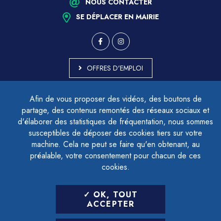
NOUS CONTACTER
SE DÉPLACER EN MAIRIE
OFFRES D'EMPLOI
MARCHÉS PUBLICS
Afin de vous proposer des vidéos, des boutons de
ACCESSIBILITÉ - PARTIELLEMENT CONFORME
partage, des contenus remontés des réseaux sociaux et
PLAN DU SITE
d'élaborer des statistiques de fréquentation, nous sommes
MENTIONS LÉGALES
CONTACTER LE DÉLÉGUÉ À LA PROTECTION DES DONNÉES
susceptibles de déposer des cookies tiers sur votre
GESTION DES COOKIES
machine. Cela ne peut se faire qu'en obtenant, au
préalable, votre consentement pour chacun de ces
cookies.
LETTRE D'INFORMATION
OK, TOUT
SAISIR VOTRE ADRESSE E-MAIL
ACCEPTER
POUR VOUS INSCRIRE :