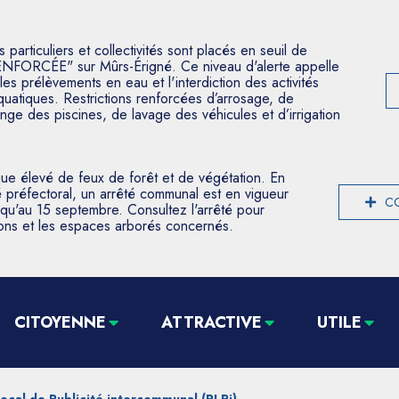
articuliers et collectivités sont placés en seuil de
ENFORCÉE" sur Mûrs-Érigné. Ce niveau d'alerte appelle
les prélèvements en eau et l'interdiction des activités
aquatiques. Restrictions renforcées d’arrosage, de
nge des piscines, de lavage des véhicules et d’irrigation
que élevé de feux de forêt et de végétation. En
 préfectoral, un arrêté communal est en vigueur
CO
usqu'au 15 septembre. Consultez l'arrêté pour
tions et les espaces arborés concernés.
CITOYENNE
ATTRACTIVE
UTILE