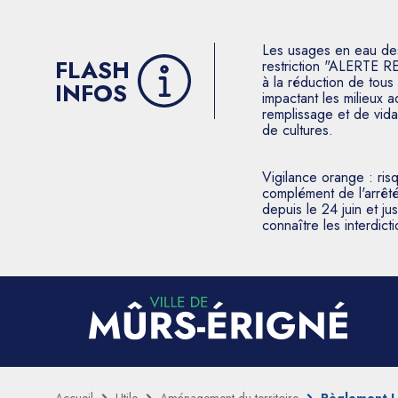
Les usages en eau des p
FLASH
restriction "ALERTE R
à la réduction de tous 
INFOS
impactant les milieux 
remplissage et de vida
de cultures.
Vigilance orange : ris
complément de l'arrêté
depuis le 24 juin et j
connaître les interdic