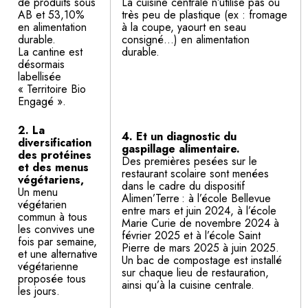
de produits sous
La cuisine centrale n’utilise pas ou
AB et 53,10%
très peu de plastique (ex : fromage
en alimentation
à la coupe, yaourt en seau
durable.
consigné…) en alimentation
La cantine est
durable.
désormais
labellisée
« Territoire Bio
Engagé ».
2. La
4. Et un diagnostic du
diversification
gaspillage alimentaire.
des protéines
Des premières pesées sur le
et des menus
restaurant scolaire sont menées
végétariens,
dans le cadre du dispositif
Un menu
Alimen’Terre : à l’école Bellevue
végétarien
entre mars et juin 2024, à l’école
commun à tous
Marie Curie de novembre 2024 à
les convives une
février 2025 et à l’école Saint
fois par semaine,
Pierre de mars 2025 à juin 2025.
et une alternative
Un bac de compostage est installé
végétarienne
sur chaque lieu de restauration,
proposée tous
ainsi qu’à la cuisine centrale.
les jours.