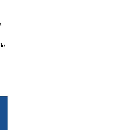
a
 de