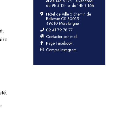
et de 14h à 17h. Le vendredi
de 9h à 12h et de 14h à 16h.
Hôtel de Ville 5 chemin de
Bellevue CS 80015
49610 Mûrs-Érigné
t.
02 41 79 78 77
Contacter par mail
aire
Page Facebook
Compte Instagram
eté.
ir