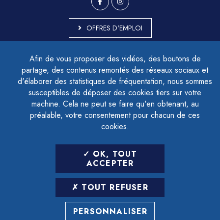
OFFRES D'EMPLOI
MARCHÉS PUBLICS
Afin de vous proposer des vidéos, des boutons de
ACCESSIBILITÉ - PARTIELLEMENT CONFORME
partage, des contenus remontés des réseaux sociaux et
PLAN DU SITE
d'élaborer des statistiques de fréquentation, nous sommes
MENTIONS LÉGALES
CONTACTER LE DÉLÉGUÉ À LA PROTECTION DES DONNÉES
susceptibles de déposer des cookies tiers sur votre
GESTION DES COOKIES
machine. Cela ne peut se faire qu'en obtenant, au
préalable, votre consentement pour chacun de ces
cookies.
LETTRE D'INFORMATION
OK, TOUT
SAISIR VOTRE ADRESSE E-MAIL
ACCEPTER
POUR VOUS INSCRIRE :
TOUT REFUSER
ARCHIVES
DÉSINSCRIPTION
PERSONNALISER