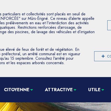
articuliers et collectivités sont placés en seuil de
ENFORCÉE" sur Mûrs-Érigné. Ce niveau d'alerte appelle
les prélèvements en eau et l'interdiction des activités
aquatiques. Restrictions renforcées d’arrosage, de
nge des piscines, de lavage des véhicules et d’irrigation
que élevé de feux de forêt et de végétation. En
 préfectoral, un arrêté communal est en vigueur
CO
usqu'au 15 septembre. Consultez l'arrêté pour
tions et les espaces arborés concernés.
CITOYENNE
ATTRACTIVE
UTILE