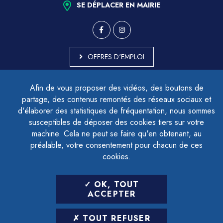
SE DÉPLACER EN MAIRIE
OFFRES D'EMPLOI
MARCHÉS PUBLICS
Afin de vous proposer des vidéos, des boutons de
ACCESSIBILITÉ - PARTIELLEMENT CONFORME
partage, des contenus remontés des réseaux sociaux et
PLAN DU SITE
d'élaborer des statistiques de fréquentation, nous sommes
MENTIONS LÉGALES
CONTACTER LE DÉLÉGUÉ À LA PROTECTION DES DONNÉES
susceptibles de déposer des cookies tiers sur votre
GESTION DES COOKIES
machine. Cela ne peut se faire qu'en obtenant, au
préalable, votre consentement pour chacun de ces
cookies.
LETTRE D'INFORMATION
OK, TOUT
SAISIR VOTRE ADRESSE E-MAIL
ACCEPTER
POUR VOUS INSCRIRE :
TOUT REFUSER