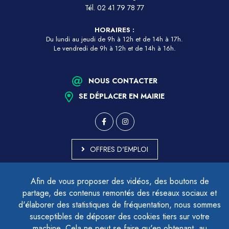
Tél.
02 41 79 78 77
HORAIRES :
Du lundi au jeudi de 9h à 12h et de 14h à 17h.
Le vendredi de 9h à 12h et de 14h à 16h.
NOUS CONTACTER
SE DÉPLACER EN MAIRIE
OFFRES D'EMPLOI
MARCHÉS PUBLICS
Afin de vous proposer des vidéos, des boutons de
ACCESSIBILITÉ - PARTIELLEMENT CONFORME
partage, des contenus remontés des réseaux sociaux et
PLAN DU SITE
d'élaborer des statistiques de fréquentation, nous sommes
MENTIONS LÉGALES
CONTACTER LE DÉLÉGUÉ À LA PROTECTION DES DONNÉES
susceptibles de déposer des cookies tiers sur votre
GESTION DES COOKIES
machine. Cela ne peut se faire qu'en obtenant, au