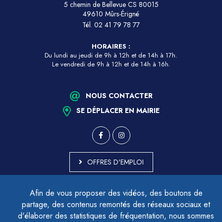
5 chemin de Bellevue CS 80015
49610 Mûrs-Érigné
Tél.
02 41 79 78 77
HORAIRES :
Du lundi au jeudi de 9h à 12h et de 14h à 17h.
Le vendredi de 9h à 12h et de 14h à 16h.
NOUS CONTACTER
SE DÉPLACER EN MAIRIE
OFFRES D'EMPLOI
MARCHÉS PUBLICS
Afin de vous proposer des vidéos, des boutons de
ACCESSIBILITÉ - PARTIELLEMENT CONFORME
partage, des contenus remontés des réseaux sociaux et
PLAN DU SITE
d'élaborer des statistiques de fréquentation, nous sommes
MENTIONS LÉGALES