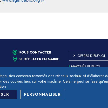
 :
www.agencebio.org
NOUS CONTACTER
OFFRES D'EMPLOI
SE DÉPLACER EN MAIRIE
MARCHÉS PUBLICS
ACCESSIBILITÉ - PARTIE
CONFORME
age, des contenus remontés des réseaux sociaux et d'élaborer des
PLAN DU SITE
des cookies tiers sur votre machine. Cela ne peut se faire qu'en
17h.
MENTIONS LÉGALES
kies.
CONTACTER LE DÉLÉGU
USER
PERSONNALISER
PROTECTION DES DON
GESTION DES COOKIES