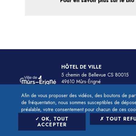
Pour en savoir plus sur le bio
HÔTEL DE VILLE
5 chemin de Bellevue CS 80015
49610 Mûrs-Érigné
Tél.
02 41 79 78 77
Afin de vous proposer des vidéos, des boutons de part
HORAIRES :
de fréquentation, nous sommes susceptibles de déposer 
Du lundi au jeudi de 9h à 12h et de 14h à 
préalable, votre consentement pour chacun de ces coo
Le vendredi de 9h à 12h et de 14h à 16h.
OK, TOUT
TOUT REF
ACCEPTER