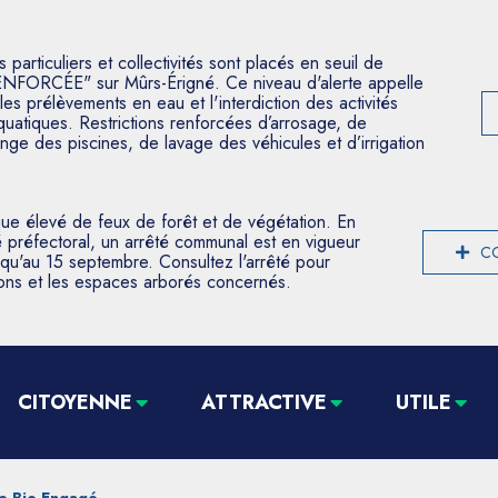
articuliers et collectivités sont placés en seuil de
ENFORCÉE" sur Mûrs-Érigné. Ce niveau d'alerte appelle
les prélèvements en eau et l'interdiction des activités
aquatiques. Restrictions renforcées d’arrosage, de
nge des piscines, de lavage des véhicules et d’irrigation
que élevé de feux de forêt et de végétation. En
 préfectoral, un arrêté communal est en vigueur
CO
usqu'au 15 septembre. Consultez l'arrêté pour
tions et les espaces arborés concernés.
CITOYENNE
ATTRACTIVE
UTILE