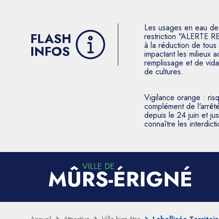
Les usages en eau des p
FLASH
restriction "ALERTE R
à la réduction de tous 
INFOS
impactant les milieux 
remplissage et de vida
de cultures.
Vigilance orange : ris
complément de l'arrêté
depuis le 24 juin et j
connaître les interdic