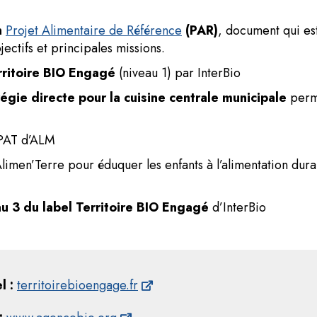
n
Projet Alimentaire de Référence
(PAR)
, document qui est
bjectifs et principales missions.
rritoire BIO Engagé
(niveau 1) par InterBio
égie directe pour la cuisine centrale municipale
perme
u PAT d’ALM
imen’Terre pour éduquer les enfants à l’alimentation durab
au 3 du label Territoire BIO Engagé
d’InterBio
l :
territoirebioengage.fr