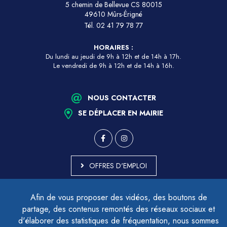
5 chemin de Bellevue CS 80015
49610 Mûrs-Érigné
Tél.
02 41 79 78 77
HORAIRES :
Du lundi au jeudi de 9h à 12h et de 14h à 17h.
Le vendredi de 9h à 12h et de 14h à 16h.
NOUS CONTACTER
SE DÉPLACER EN MAIRIE
OFFRES D'EMPLOI
MARCHÉS PUBLICS
Afin de vous proposer des vidéos, des boutons de
ACCESSIBILITÉ - PARTIELLEMENT CONFORME
partage, des contenus remontés des réseaux sociaux et
PLAN DU SITE
d'élaborer des statistiques de fréquentation, nous sommes
MENTIONS LÉGALES