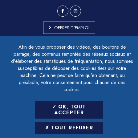
OFFRES D'EMPLOI
MARCHÉS PUBLICS
Afin de vous proposer des vidéos, des boutons de
ACCESSIBILITÉ - PARTIELLEMENT CONFORME
partage, des contenus remontés des réseaux sociaux et
PLAN DU SITE
d'élaborer des statistiques de fréquentation, nous sommes
MENTIONS LÉGALES
CONTACTER LE DÉLÉGUÉ À LA PROTECTION DES DONNÉES
susceptibles de déposer des cookies tiers sur votre
GESTION DES COOKIES
machine. Cela ne peut se faire qu'en obtenant, au
préalable, votre consentement pour chacun de ces
cookies.
LETTRE D'INFORMATION
OK, TOUT
SAISIR VOTRE ADRESSE E-MAIL
ACCEPTER
POUR VOUS INSCRIRE :
TOUT REFUSER
ARCHIVES
DÉSINSCRIPTION