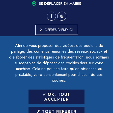
SE DÉPLACER EN MAIRIE
OFFRES D'EMPLOI
MARCHÉS PUBLICS
Afin de vous proposer des vidéos, des boutons de
ACCESSIBILITÉ - PARTIELLEMENT CONFORME
partage, des contenus remontés des réseaux sociaux et
PLAN DU SITE
d'élaborer des statistiques de fréquentation, nous sommes
MENTIONS LÉGALES
CONTACTER LE DÉLÉGUÉ À LA PROTECTION DES DONNÉES
susceptibles de déposer des cookies tiers sur votre
GESTION DES COOKIES
machine. Cela ne peut se faire qu'en obtenant, au
préalable, votre consentement pour chacun de ces
cookies.
LETTRE D'INFORMATION
OK, TOUT
SAISIR VOTRE ADRESSE E-MAIL
ACCEPTER
POUR VOUS INSCRIRE :
TOUT REFUSER