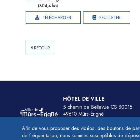
(304,4 ko)
TÉLÉCHARGER
FEUILLETER
RETOUR
HÔTEL DE VILLE
5 chemin de Bellevue CS 80015
49610 Mûrs-Érigné
Tél.
02 41 79 78 77
Afin de vous proposer des vidéos, des boutons de part
HORAIRES :
de fréquentation, nous sommes susceptibles de déposer 
Du lundi au jeudi de 9h à 12h et de 14h à 