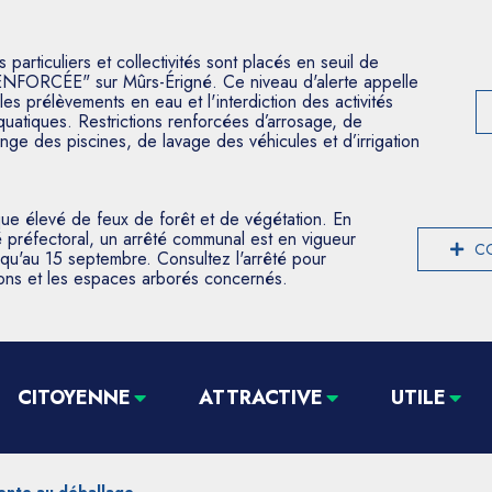
articuliers et collectivités sont placés en seuil de
ENFORCÉE" sur Mûrs-Érigné. Ce niveau d'alerte appelle
les prélèvements en eau et l'interdiction des activités
aquatiques. Restrictions renforcées d’arrosage, de
nge des piscines, de lavage des véhicules et d’irrigation
que élevé de feux de forêt et de végétation. En
 préfectoral, un arrêté communal est en vigueur
CO
usqu'au 15 septembre. Consultez l'arrêté pour
tions et les espaces arborés concernés.
CITOYENNE
ATTRACTIVE
UTILE