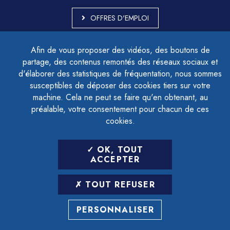
OFFRES D'EMPLOI
MARCHÉS PUBLICS
Afin de vous proposer des vidéos, des boutons de
ACCESSIBILITÉ - PARTIELLEMENT CONFORME
partage, des contenus remontés des réseaux sociaux et
PLAN DU SITE
d'élaborer des statistiques de fréquentation, nous sommes
MENTIONS LÉGALES
CONTACTER LE DÉLÉGUÉ À LA PROTECTION DES DONNÉES
susceptibles de déposer des cookies tiers sur votre
GESTION DES COOKIES
machine. Cela ne peut se faire qu'en obtenant, au
préalable, votre consentement pour chacun de ces
cookies.
LETTRE D'INFORMATION
OK, TOUT
SAISIR VOTRE ADRESSE E-MAIL
ACCEPTER
POUR VOUS INSCRIRE :
TOUT REFUSER
ARCHIVES
DÉSINSCRIPTION
PERSONNALISER