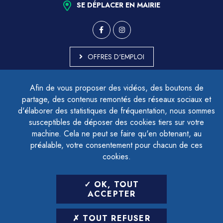
SE DÉPLACER EN MAIRIE
OFFRES D'EMPLOI
MARCHÉS PUBLICS
Afin de vous proposer des vidéos, des boutons de
ACCESSIBILITÉ - PARTIELLEMENT CONFORME
partage, des contenus remontés des réseaux sociaux et
PLAN DU SITE
d'élaborer des statistiques de fréquentation, nous sommes
MENTIONS LÉGALES
CONTACTER LE DÉLÉGUÉ À LA PROTECTION DES DONNÉES
susceptibles de déposer des cookies tiers sur votre
GESTION DES COOKIES
machine. Cela ne peut se faire qu'en obtenant, au
préalable, votre consentement pour chacun de ces
cookies.
LETTRE D'INFORMATION
OK, TOUT
SAISIR VOTRE ADRESSE E-MAIL
ACCEPTER
POUR VOUS INSCRIRE :
TOUT REFUSER