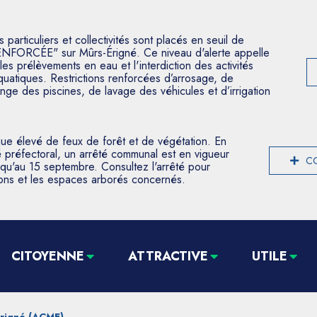
articuliers et collectivités sont placés en seuil de
ENFORCÉE" sur Mûrs-Érigné. Ce niveau d'alerte appelle
les prélèvements en eau et l'interdiction des activités
aquatiques. Restrictions renforcées d’arrosage, de
nge des piscines, de lavage des véhicules et d’irrigation
que élevé de feux de forêt et de végétation. En
 préfectoral, un arrêté communal est en vigueur
CO
usqu'au 15 septembre. Consultez l'arrêté pour
tions et les espaces arborés concernés.
CITOYENNE
ATTRACTIVE
UTILE