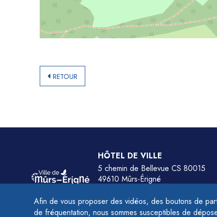
RETOUR
HÔTEL DE VILLE
5 chemin de Bellevue CS 80015
49610 Mûrs-Érigné
Tél.
02 41 79 78 77
Afin de vous proposer des vidéos, des boutons de part
HORAIRES :
de fréquentation, nous sommes susceptibles de déposer 
Du lundi au jeudi de 9h à 12h et de 14h à 