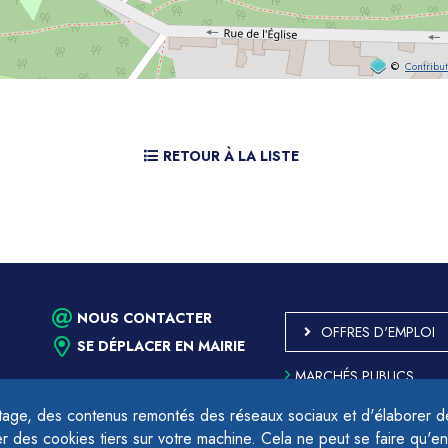
©
Contribu
RETOUR À LA LISTE
NOUS CONTACTER
OFFRES D'EMPLOI
SE DÉPLACER EN MAIRIE
MARCHÉS PUBLICS
ACCESSIBILITÉ - PARTIE
CONFORME
age, des contenus remontés des réseaux sociaux et d'élaborer des
PLAN DU SITE
des cookies tiers sur votre machine. Cela ne peut se faire qu'en
17h.