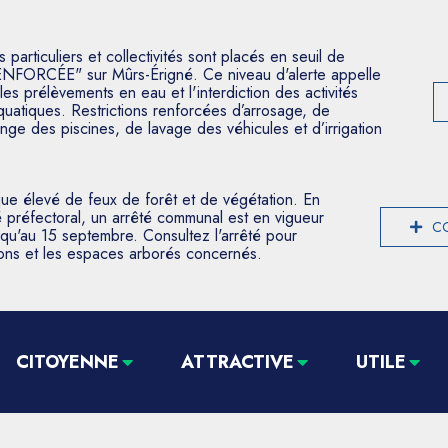
articuliers et collectivités sont placés en seuil de
ENFORCÉE" sur Mûrs-Érigné. Ce niveau d'alerte appelle
les prélèvements en eau et l'interdiction des activités
aquatiques. Restrictions renforcées d’arrosage, de
nge des piscines, de lavage des véhicules et d’irrigation
que élevé de feux de forêt et de végétation. En
 préfectoral, un arrêté communal est en vigueur
CO
usqu'au 15 septembre. Consultez l'arrêté pour
tions et les espaces arborés concernés.
CITOYENNE
ATTRACTIVE
UTILE