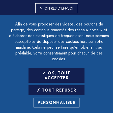
OFFRES D'EMPLOI
MARCHÉS PUBLICS
Afin de vous proposer des vidéos, des boutons de
ACCESSIBILITÉ - PARTIELLEMENT CONFORME
partage, des contenus remontés des réseaux sociaux et
PLAN DU SITE
d'élaborer des statistiques de fréquentation, nous sommes
MENTIONS LÉGALES
CONTACTER LE DÉLÉGUÉ À LA PROTECTION DES DONNÉES
susceptibles de déposer des cookies tiers sur votre
GESTION DES COOKIES
machine. Cela ne peut se faire qu'en obtenant, au
préalable, votre consentement pour chacun de ces
cookies.
LETTRE D'INFORMATION
OK, TOUT
SAISIR VOTRE ADRESSE E-MAIL
ACCEPTER
POUR VOUS INSCRIRE :
TOUT REFUSER
ARCHIVES
DÉSINSCRIPTION
PERSONNALISER
RÉALISATION
STRATIS