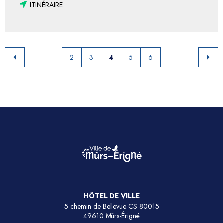
ITINÉRAIRE
2
3
4
5
6
HÔTEL DE VILLE
5 chemin de Bellevue CS 80015
49610 Mûrs-Érigné