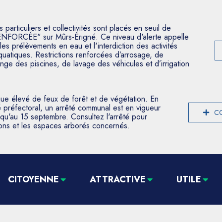
articuliers et collectivités sont placés en seuil de
ENFORCÉE" sur Mûrs-Érigné. Ce niveau d'alerte appelle
les prélèvements en eau et l'interdiction des activités
aquatiques. Restrictions renforcées d’arrosage, de
nge des piscines, de lavage des véhicules et d’irrigation
que élevé de feux de forêt et de végétation. En
 préfectoral, un arrêté communal est en vigueur
CO
usqu'au 15 septembre. Consultez l'arrêté pour
tions et les espaces arborés concernés.
CITOYENNE
ATTRACTIVE
UTILE