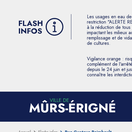
Les usages en eau des p
FLASH
restriction "ALERTE R
à la réduction de tous 
INFOS
impactant les milieux 
remplissage et de vida
de cultures.
Vigilance orange : ris
complément de l'arrêté
depuis le 24 juin et j
connaître les interdic