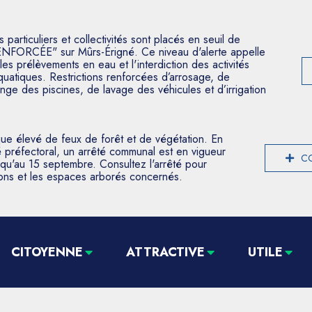
articuliers et collectivités sont placés en seuil de
ENFORCÉE" sur Mûrs-Érigné. Ce niveau d'alerte appelle
les prélèvements en eau et l'interdiction des activités
aquatiques. Restrictions renforcées d’arrosage, de
nge des piscines, de lavage des véhicules et d’irrigation
que élevé de feux de forêt et de végétation. En
 préfectoral, un arrêté communal est en vigueur
CO
usqu'au 15 septembre. Consultez l'arrêté pour
tions et les espaces arborés concernés.
CITOYENNE
ATTRACTIVE
UTILE