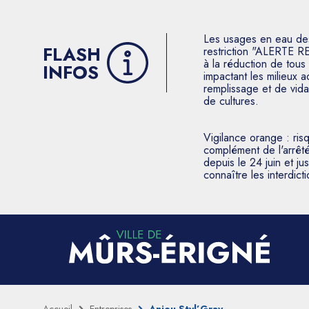
Les usages en eau des p
FLASH
restriction "ALERTE R
à la réduction de tous 
INFOS
impactant les milieux 
remplissage et de vida
de cultures.
Vigilance orange : ris
complément de l'arrêté
depuis le 24 juin et j
connaître les interdic