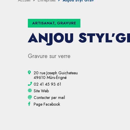
Accueil
Entreprises
Anjou Styl’Grav
ARTISANAT, GRAVURE
ANJOU STYL’G
Gravure sur verre
20 rue Joseph Guicheteau
49610 Mûrs-Érigné
02 41 45 93 61
Site Web
Contacter par mail
Page Facebook