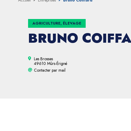
Accueil
Entreprises
Bruno Coiffard
AGRICULTURE, ÉLEVAGE
BRUNO COIFF
Les Brosses
49610 Mûrs-Érigné
Contacter par mail