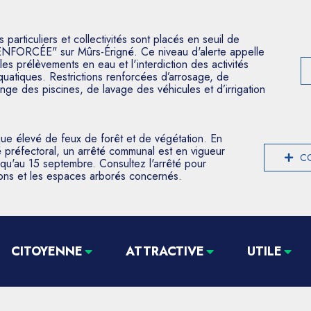
articuliers et collectivités sont placés en seuil de
ENFORCÉE" sur Mûrs-Érigné. Ce niveau d'alerte appelle
les prélèvements en eau et l'interdiction des activités
aquatiques. Restrictions renforcées d’arrosage, de
nge des piscines, de lavage des véhicules et d’irrigation
que élevé de feux de forêt et de végétation. En
 préfectoral, un arrêté communal est en vigueur
CO
usqu'au 15 septembre. Consultez l'arrêté pour
tions et les espaces arborés concernés.
CITOYENNE
ATTRACTIVE
UTILE