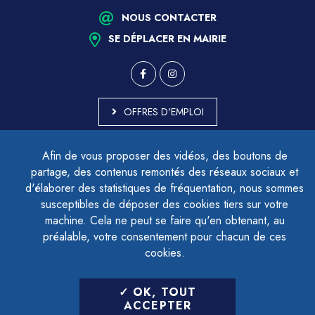
NOUS CONTACTER
SE DÉPLACER EN MAIRIE
OFFRES D'EMPLOI
MARCHÉS PUBLICS
Afin de vous proposer des vidéos, des boutons de
ACCESSIBILITÉ - PARTIELLEMENT CONFORME
partage, des contenus remontés des réseaux sociaux et
PLAN DU SITE
d'élaborer des statistiques de fréquentation, nous sommes
MENTIONS LÉGALES
CONTACTER LE DÉLÉGUÉ À LA PROTECTION DES DONNÉES
susceptibles de déposer des cookies tiers sur votre
GESTION DES COOKIES
machine. Cela ne peut se faire qu'en obtenant, au
préalable, votre consentement pour chacun de ces
cookies.
LETTRE D'INFORMATION
OK, TOUT
SAISIR VOTRE ADRESSE E-MAIL
ACCEPTER
POUR VOUS INSCRIRE :