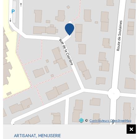
©
Contributeurs OpenStreetMap
ARTISANAT, MENUISERIE