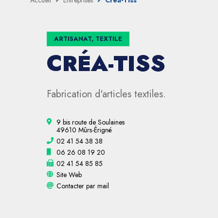
Accueil
Entreprises
Créa-Tiss
ARTISANAT, TEXTILE
CRÉA-TISS
Fabrication d'articles textiles.
9 bis route de Soulaines
49610 Mûrs-Érigné
02 41 54 38 38
06 26 08 19 20
02 41 54 85 85
Site Web
Contacter par mail