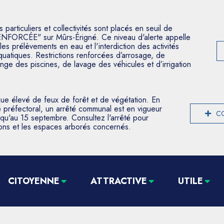
articuliers et collectivités sont placés en seuil de
ENFORCÉE" sur Mûrs-Érigné. Ce niveau d'alerte appelle
les prélèvements en eau et l'interdiction des activités
aquatiques. Restrictions renforcées d’arrosage, de
nge des piscines, de lavage des véhicules et d’irrigation
que élevé de feux de forêt et de végétation. En
 préfectoral, un arrêté communal est en vigueur
CO
usqu'au 15 septembre. Consultez l'arrêté pour
tions et les espaces arborés concernés.
CITOYENNE
ATTRACTIVE
UTILE