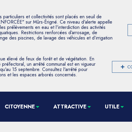
articuliers et collectivités sont placés en seuil de
ENFORCÉE" sur Mûrs-Érigné. Ce niveau d'alerte appelle
les prélèvements en eau et l'interdiction des activités
aquatiques. Restrictions renforcées d’arrosage, de
nge des piscines, de lavage des véhicules et d’irrigation
que élevé de feux de forêt et de végétation. En
 préfectoral, un arrêté communal est en vigueur
CO
usqu'au 15 septembre. Consultez l'arrêté pour
tions et les espaces arborés concernés.
CITOYENNE
ATTRACTIVE
UTILE