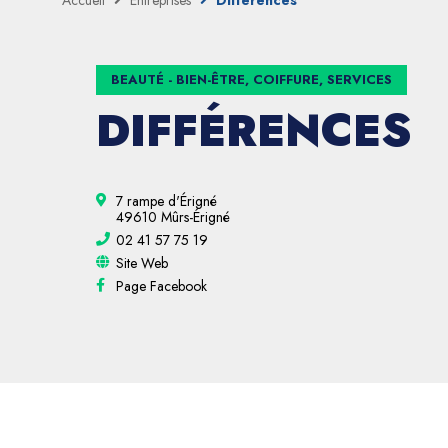
Accueil
Entreprises
Différences
BEAUTÉ - BIEN-ÊTRE, COIFFURE, SERVICES
DIFFÉRENCES
7 rampe d'Érigné
49610 Mûrs-Érigné
02 41 57 75 19
Site Web
Page Facebook