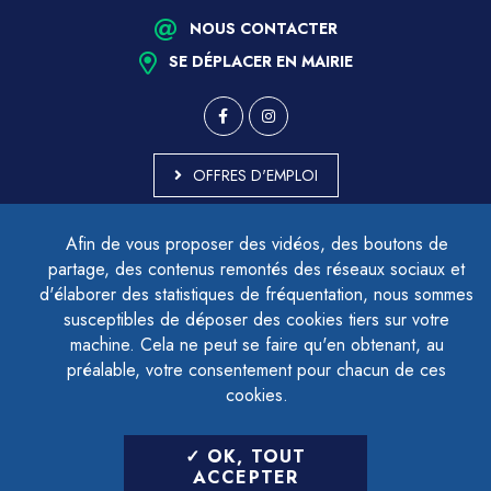
NOUS CONTACTER
SE DÉPLACER EN MAIRIE
OFFRES D'EMPLOI
MARCHÉS PUBLICS
Afin de vous proposer des vidéos, des boutons de
ACCESSIBILITÉ - PARTIELLEMENT CONFORME
partage, des contenus remontés des réseaux sociaux et
PLAN DU SITE
d'élaborer des statistiques de fréquentation, nous sommes
MENTIONS LÉGALES
CONTACTER LE DÉLÉGUÉ À LA PROTECTION DES DONNÉES
susceptibles de déposer des cookies tiers sur votre
GESTION DES COOKIES
machine. Cela ne peut se faire qu'en obtenant, au
préalable, votre consentement pour chacun de ces
cookies.
LETTRE D'INFORMATION
OK, TOUT
SAISIR VOTRE ADRESSE E-MAIL
ACCEPTER
POUR VOUS INSCRIRE :