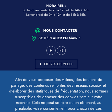
HORAIRES :
Du lundi au jeudi de 9h à 12h et de 14h à 17h.
Le vendredi de 9h à 12h et de 14h à 16h.
NOUS CONTACTER
SE DÉPLACER EN MAIRIE
OFFRES D'EMPLOI
MARCHÉS PUBLICS
Afin de vous proposer des vidéos, des boutons de
ACCESSIBILITÉ - PARTIELLEMENT CONFORME
partage, des contenus remontés des réseaux sociaux et
PLAN DU SITE
d'élaborer des statistiques de fréquentation, nous sommes
MENTIONS LÉGALES
CONTACTER LE DÉLÉGUÉ À LA PROTECTION DES DONNÉES
susceptibles de déposer des cookies tiers sur votre
GESTION DES COOKIES
machine. Cela ne peut se faire qu'en obtenant, au
préalable, votre consentement pour chacun de ces