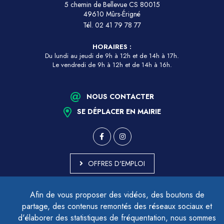
5 chemin de Bellevue CS 80015
49610 Mûrs-Érigné
Tél.
02 41 79 78 77
HORAIRES :
Du lundi au jeudi de 9h à 12h et de 14h à 17h.
Le vendredi de 9h à 12h et de 14h à 16h.
NOUS CONTACTER
SE DÉPLACER EN MAIRIE
OFFRES D'EMPLOI
MARCHÉS PUBLICS
Afin de vous proposer des vidéos, des boutons de
ACCESSIBILITÉ - PARTIELLEMENT CONFORME
partage, des contenus remontés des réseaux sociaux et
PLAN DU SITE
d'élaborer des statistiques de fréquentation, nous sommes
MENTIONS LÉGALES