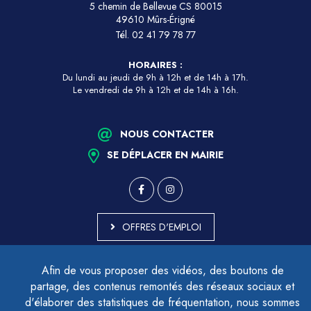
5 chemin de Bellevue CS 80015
49610 Mûrs-Érigné
Tél.
02 41 79 78 77
HORAIRES :
Du lundi au jeudi de 9h à 12h et de 14h à 17h.
Le vendredi de 9h à 12h et de 14h à 16h.
NOUS CONTACTER
SE DÉPLACER EN MAIRIE
OFFRES D'EMPLOI
MARCHÉS PUBLICS
Afin de vous proposer des vidéos, des boutons de
ACCESSIBILITÉ - PARTIELLEMENT CONFORME
partage, des contenus remontés des réseaux sociaux et
PLAN DU SITE
d'élaborer des statistiques de fréquentation, nous sommes
MENTIONS LÉGALES