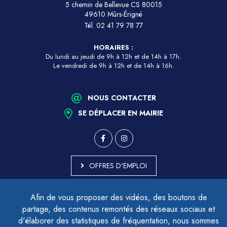
5 chemin de Bellevue CS 80015
49610 Mûrs-Érigné
Tél.
02 41 79 78 77
HORAIRES :
Du lundi au jeudi de 9h à 12h et de 14h à 17h.
Le vendredi de 9h à 12h et de 14h à 16h.
NOUS CONTACTER
SE DÉPLACER EN MAIRIE
OFFRES D'EMPLOI
MARCHÉS PUBLICS
Afin de vous proposer des vidéos, des boutons de
ACCESSIBILITÉ - PARTIELLEMENT CONFORME
partage, des contenus remontés des réseaux sociaux et
PLAN DU SITE
d'élaborer des statistiques de fréquentation, nous sommes
MENTIONS LÉGALES