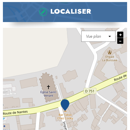
LOCALISER
+
−