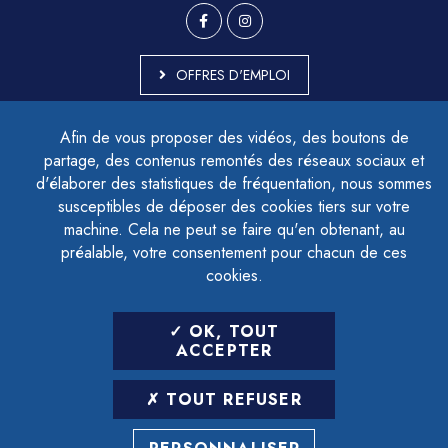
OFFRES D'EMPLOI
MARCHÉS PUBLICS
Afin de vous proposer des vidéos, des boutons de
ACCESSIBILITÉ - PARTIELLEMENT CONFORME
partage, des contenus remontés des réseaux sociaux et
PLAN DU SITE
d'élaborer des statistiques de fréquentation, nous sommes
MENTIONS LÉGALES
CONTACTER LE DÉLÉGUÉ À LA PROTECTION DES DONNÉES
susceptibles de déposer des cookies tiers sur votre
GESTION DES COOKIES
machine. Cela ne peut se faire qu'en obtenant, au
préalable, votre consentement pour chacun de ces
cookies.
LETTRE D'INFORMATION
OK, TOUT
SAISIR VOTRE ADRESSE E-MAIL
ACCEPTER
POUR VOUS INSCRIRE :
TOUT REFUSER
ARCHIVES
DÉSINSCRIPTION