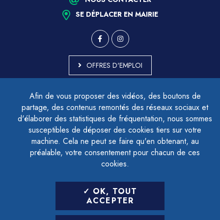
SE DÉPLACER EN MAIRIE
OFFRES D'EMPLOI
MARCHÉS PUBLICS
Afin de vous proposer des vidéos, des boutons de
ACCESSIBILITÉ - PARTIELLEMENT CONFORME
partage, des contenus remontés des réseaux sociaux et
PLAN DU SITE
d'élaborer des statistiques de fréquentation, nous sommes
MENTIONS LÉGALES
CONTACTER LE DÉLÉGUÉ À LA PROTECTION DES DONNÉES
susceptibles de déposer des cookies tiers sur votre
GESTION DES COOKIES
machine. Cela ne peut se faire qu'en obtenant, au
préalable, votre consentement pour chacun de ces
cookies.
LETTRE D'INFORMATION
OK, TOUT
SAISIR VOTRE ADRESSE E-MAIL
ACCEPTER
POUR VOUS INSCRIRE :