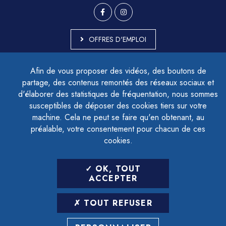
OFFRES D'EMPLOI
MARCHÉS PUBLICS
Afin de vous proposer des vidéos, des boutons de
ACCESSIBILITÉ - PARTIELLEMENT CONFORME
partage, des contenus remontés des réseaux sociaux et
PLAN DU SITE
d'élaborer des statistiques de fréquentation, nous sommes
MENTIONS LÉGALES
CONTACTER LE DÉLÉGUÉ À LA PROTECTION DES DONNÉES
susceptibles de déposer des cookies tiers sur votre
GESTION DES COOKIES
machine. Cela ne peut se faire qu'en obtenant, au
préalable, votre consentement pour chacun de ces
cookies.
LETTRE D'INFORMATION
OK, TOUT
SAISIR VOTRE ADRESSE E-MAIL
ACCEPTER
POUR VOUS INSCRIRE :
TOUT REFUSER
ARCHIVES
DÉSINSCRIPTION