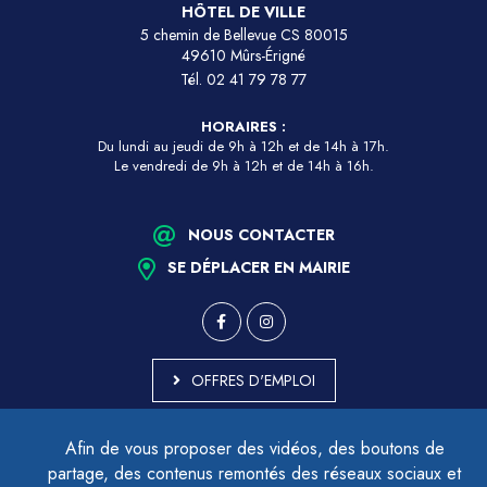
HÔTEL DE VILLE
5 chemin de Bellevue CS 80015
49610 Mûrs-Érigné
Tél.
02 41 79 78 77
HORAIRES :
Du lundi au jeudi de 9h à 12h et de 14h à 17h.
Le vendredi de 9h à 12h et de 14h à 16h.
NOUS CONTACTER
SE DÉPLACER EN MAIRIE
OFFRES D'EMPLOI
MARCHÉS PUBLICS
Afin de vous proposer des vidéos, des boutons de
ACCESSIBILITÉ - PARTIELLEMENT CONFORME
partage, des contenus remontés des réseaux sociaux et
PLAN DU SITE