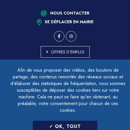
NOUS CONTACTER
SE DÉPLACER EN MAIRIE
OFFRES D'EMPLOI
MARCHÉS PUBLICS
Afin de vous proposer des vidéos, des boutons de
ACCESSIBILITÉ - PARTIELLEMENT CONFORME
partage, des contenus remontés des réseaux sociaux et
PLAN DU SITE
d'élaborer des statistiques de fréquentation, nous sommes
MENTIONS LÉGALES
CONTACTER LE DÉLÉGUÉ À LA PROTECTION DES DONNÉES
susceptibles de déposer des cookies tiers sur votre
GESTION DES COOKIES
machine. Cela ne peut se faire qu'en obtenant, au
préalable, votre consentement pour chacun de ces
cookies.
LETTRE D'INFORMATION
OK, TOUT
SAISIR VOTRE ADRESSE E-MAIL