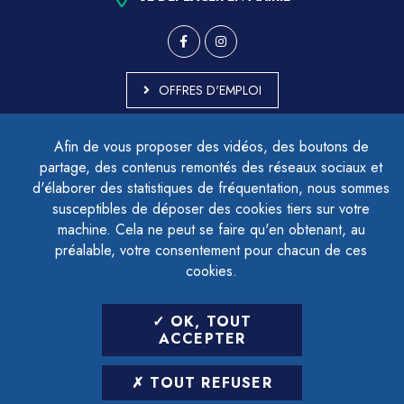
OFFRES D'EMPLOI
MARCHÉS PUBLICS
Afin de vous proposer des vidéos, des boutons de
ACCESSIBILITÉ - PARTIELLEMENT CONFORME
partage, des contenus remontés des réseaux sociaux et
PLAN DU SITE
d'élaborer des statistiques de fréquentation, nous sommes
MENTIONS LÉGALES
CONTACTER LE DÉLÉGUÉ À LA PROTECTION DES DONNÉES
susceptibles de déposer des cookies tiers sur votre
GESTION DES COOKIES
machine. Cela ne peut se faire qu'en obtenant, au
préalable, votre consentement pour chacun de ces
cookies.
LETTRE D'INFORMATION
OK, TOUT
SAISIR VOTRE ADRESSE E-MAIL
ACCEPTER
POUR VOUS INSCRIRE :
TOUT REFUSER