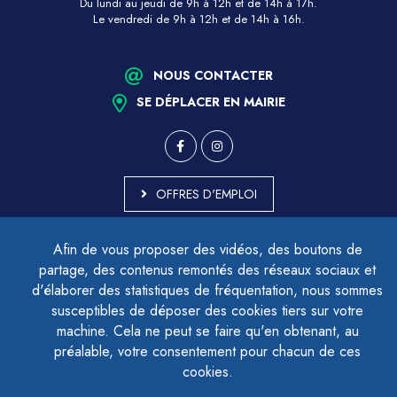
Du lundi au jeudi de 9h à 12h et de 14h à 17h.
Le vendredi de 9h à 12h et de 14h à 16h.
NOUS CONTACTER
SE DÉPLACER EN MAIRIE
OFFRES D'EMPLOI
MARCHÉS PUBLICS
Afin de vous proposer des vidéos, des boutons de
ACCESSIBILITÉ - PARTIELLEMENT CONFORME
partage, des contenus remontés des réseaux sociaux et
PLAN DU SITE
d'élaborer des statistiques de fréquentation, nous sommes
MENTIONS LÉGALES
CONTACTER LE DÉLÉGUÉ À LA PROTECTION DES DONNÉES
susceptibles de déposer des cookies tiers sur votre
GESTION DES COOKIES
machine. Cela ne peut se faire qu'en obtenant, au
préalable, votre consentement pour chacun de ces
cookies.