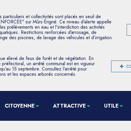
articuliers et collectivités sont placés en seuil de
ENFORCÉE" sur Mûrs-Érigné. Ce niveau d'alerte appelle
les prélèvements en eau et l'interdiction des activités
aquatiques. Restrictions renforcées d’arrosage, de
nge des piscines, de lavage des véhicules et d’irrigation
que élevé de feux de forêt et de végétation. En
 préfectoral, un arrêté communal est en vigueur
CO
usqu'au 15 septembre. Consultez l'arrêté pour
tions et les espaces arborés concernés.
CITOYENNE
ATTRACTIVE
UTILE