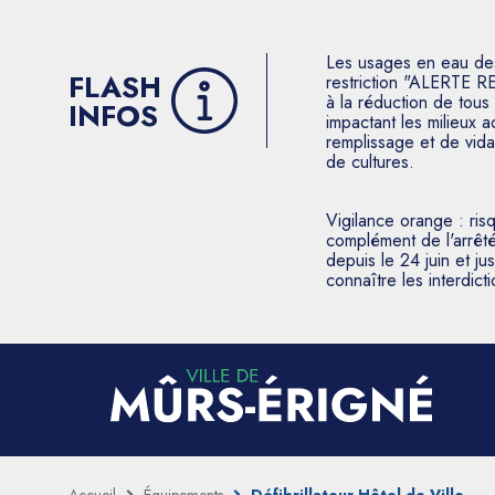
Les usages en eau des p
FLASH
restriction "ALERTE R
à la réduction de tous 
INFOS
impactant les milieux 
remplissage et de vida
de cultures.
Vigilance orange : ris
complément de l'arrêté
depuis le 24 juin et j
connaître les interdic