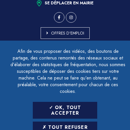
SE DÉPLACER EN MAIRIE
OFFRES D'EMPLOI
MARCHÉS PUBLICS
Afin de vous proposer des vidéos, des boutons de
ACCESSIBILITÉ - PARTIELLEMENT CONFORME
partage, des contenus remontés des réseaux sociaux et
PLAN DU SITE
d'élaborer des statistiques de fréquentation, nous sommes
MENTIONS LÉGALES
CONTACTER LE DÉLÉGUÉ À LA PROTECTION DES DONNÉES
susceptibles de déposer des cookies tiers sur votre
GESTION DES COOKIES
machine. Cela ne peut se faire qu'en obtenant, au
préalable, votre consentement pour chacun de ces
cookies.
LETTRE D'INFORMATION
OK, TOUT
SAISIR VOTRE ADRESSE E-MAIL
ACCEPTER
POUR VOUS INSCRIRE :
TOUT REFUSER