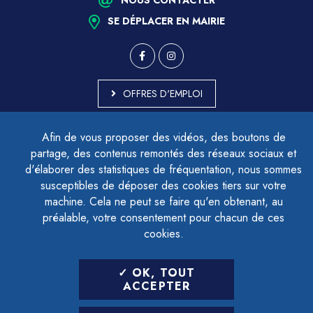
SE DÉPLACER EN MAIRIE
OFFRES D'EMPLOI
MARCHÉS PUBLICS
Afin de vous proposer des vidéos, des boutons de
ACCESSIBILITÉ - PARTIELLEMENT CONFORME
partage, des contenus remontés des réseaux sociaux et
PLAN DU SITE
d'élaborer des statistiques de fréquentation, nous sommes
MENTIONS LÉGALES
CONTACTER LE DÉLÉGUÉ À LA PROTECTION DES DONNÉES
susceptibles de déposer des cookies tiers sur votre
GESTION DES COOKIES
machine. Cela ne peut se faire qu'en obtenant, au
préalable, votre consentement pour chacun de ces
cookies.
LETTRE D'INFORMATION
OK, TOUT
SAISIR VOTRE ADRESSE E-MAIL
ACCEPTER
POUR VOUS INSCRIRE :