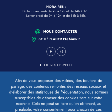
HORAIRES :
Du lundi au jeudi de 9h à 12h et de 14h à 17h.
Le vendredi de 9h à 12h et de 14h à 16h.
NOUS CONTACTER
SE DÉPLACER EN MAIRIE
OFFRES D'EMPLOI
MARCHÉS PUBLICS
Afin de vous proposer des vidéos, des boutons de
ACCESSIBILITÉ - PARTIELLEMENT CONFORME
partage, des contenus remontés des réseaux sociaux et
PLAN DU SITE
d'élaborer des statistiques de fréquentation, nous sommes
MENTIONS LÉGALES
CONTACTER LE DÉLÉGUÉ À LA PROTECTION DES DONNÉES
susceptibles de déposer des cookies tiers sur votre
GESTION DES COOKIES
machine. Cela ne peut se faire qu'en obtenant, au
préalable, votre consentement pour chacun de ces