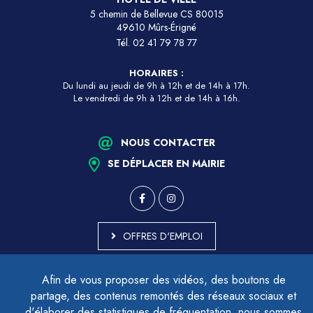
5 chemin de Bellevue CS 80015
49610 Mûrs-Érigné
Tél.
02 41 79 78 77
HORAIRES :
Du lundi au jeudi de 9h à 12h et de 14h à 17h.
Le vendredi de 9h à 12h et de 14h à 16h.
NOUS CONTACTER
SE DÉPLACER EN MAIRIE
OFFRES D'EMPLOI
MARCHÉS PUBLICS
Afin de vous proposer des vidéos, des boutons de
ACCESSIBILITÉ - PARTIELLEMENT CONFORME
partage, des contenus remontés des réseaux sociaux et
PLAN DU SITE
d'élaborer des statistiques de fréquentation, nous sommes
MENTIONS LÉGALES