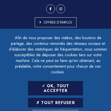
OFFRES D'EMPLOI
MARCHÉS PUBLICS
Afin de vous proposer des vidéos, des boutons de
ACCESSIBILITÉ - PARTIELLEMENT CONFORME
partage, des contenus remontés des réseaux sociaux et
PLAN DU SITE
d'élaborer des statistiques de fréquentation, nous sommes
MENTIONS LÉGALES
CONTACTER LE DÉLÉGUÉ À LA PROTECTION DES DONNÉES
susceptibles de déposer des cookies tiers sur votre
GESTION DES COOKIES
machine. Cela ne peut se faire qu'en obtenant, au
préalable, votre consentement pour chacun de ces
cookies.
LETTRE D'INFORMATION
OK, TOUT
SAISIR VOTRE ADRESSE E-MAIL
ACCEPTER
POUR VOUS INSCRIRE :
TOUT REFUSER
ARCHIVES
DÉSINSCRIPTION